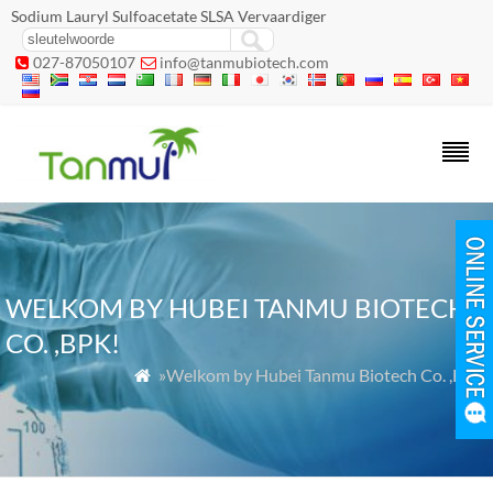
Sodium Lauryl Sulfoacetate SLSA Vervaardiger
027-87050107
info@tanmubiotech.com


WELKOM BY HUBEI TANMU BIOTECH
CO. ,BPK!
»Welkom by Hubei Tanmu Biotech Co. ,Bpk!
