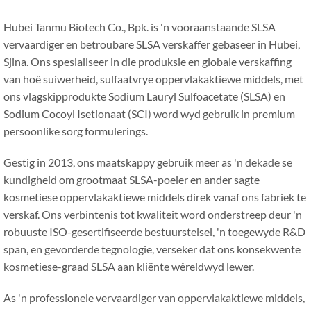
Hubei Tanmu Biotech Co., Bpk. is 'n vooraanstaande SLSA
vervaardiger en betroubare SLSA verskaffer gebaseer in Hubei,
Sjina. Ons spesialiseer in die produksie en globale verskaffing
van hoë suiwerheid, sulfaatvrye oppervlakaktiewe middels, met
ons vlagskipprodukte Sodium Lauryl Sulfoacetate (SLSA) en
Sodium Cocoyl Isetionaat (SCI) word wyd gebruik in premium
persoonlike sorg formulerings.
Gestig in 2013, ons maatskappy gebruik meer as 'n dekade se
kundigheid om grootmaat SLSA-poeier en ander sagte
kosmetiese oppervlakaktiewe middels direk vanaf ons fabriek te
verskaf. Ons verbintenis tot kwaliteit word onderstreep deur 'n
robuuste ISO-gesertifiseerde bestuurstelsel, 'n toegewyde R&D
span, en gevorderde tegnologie, verseker dat ons konsekwente
kosmetiese-graad SLSA aan kliënte wêreldwyd lewer.
As 'n professionele vervaardiger van oppervlakaktiewe middels,