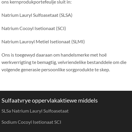
ons kernprodukportefeulje sluit in:
Natrium Lauryl Sulfoasetaat (SLSA)
Natrium Cocoyl Isetionaat (SCI)
Natrium Lauroyl Metiel Isetionaat (SLMI)
Ons is toegewyd daaraan om handelsmerke met hoë
werkverrigting te bemagtig, velvriendelike bestanddele om die
volgende generasie persoonlike sorgprodukte te skep.
Sulfaatvrye oppervlakaktiewe middels
SLSa Natrium Lauryl Sulfoasetaat
Sodium Cocoyl Isetionaat SCI