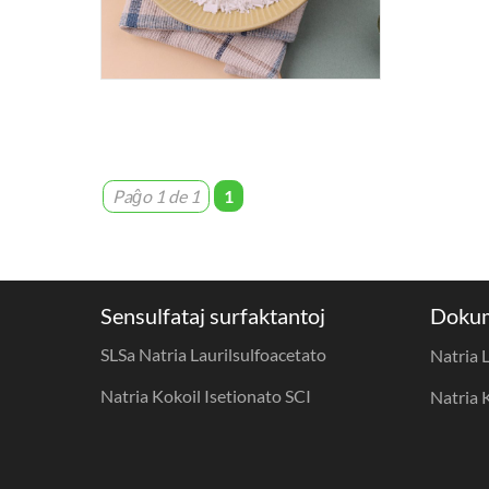
Paĝo 1 de 1
1
Sensulfataj surfaktantoj
Dokum
SLSa Natria Laurilsulfoacetato
Natria 
Natria Kokoil Isetionato SCI
Natria 