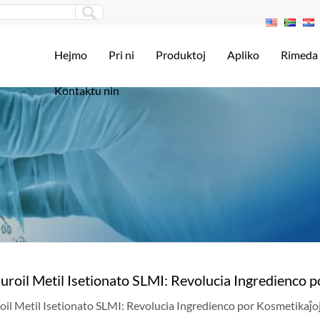
Hejmo
Pri ni
Produktoj
Apliko
Rimeda
Kontaktu nin
auroil Metil Isetionato SLMI: Revolucia Ingredienco 
oil Metil Isetionato SLMI: Revolucia Ingredienco por Kosmetikaĵo