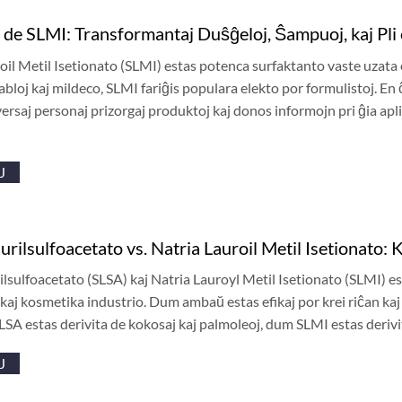
 de SLMI: Transformantaj Duŝĝeloj, Ŝampuoj, kaj Pli 
oil Metil Isetionato (SLMI) estas potenca surfaktanto vaste uzata 
abloj kaj mildeco, SLMI fariĝis populara elekto por formulistoj. En ĉ
ersaj personaj prizorgaj produktoj kaj donos informojn pri ĝia apli
J
urilsulfoacetato vs. Natria Lauroil Metil Isetionato: 
ilsulfoacetato (SLSA) kaj Natria Lauroyl Metil Isetionato (SLMI) es
kaj kosmetika industrio. Dum ambaŭ estas efikaj por krei riĉan kaj l
LSA estas derivita de kokosaj kaj palmoleoj, dum SLMI estas deri
J