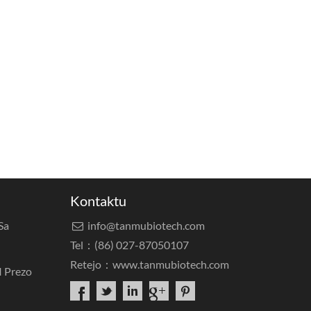
Kontaktu
Sa
info@tanmubiotech.com

Tel：(86) 027-87050107
Retejo：
www.tanmubiotech.com
I Prezo