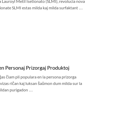
a Lauroyl Metil Isetionato (SLMI), revolucia nova
hionate SLMI estas milda kaj milda surfaktant …
en Personaj Prizorgaj Produktoj
iĝas ĉiam pli populara en la persona prizorga
rovizas riĉan kaj luksan ŝaŭmon dum milda sur la
 mildan purigadon …