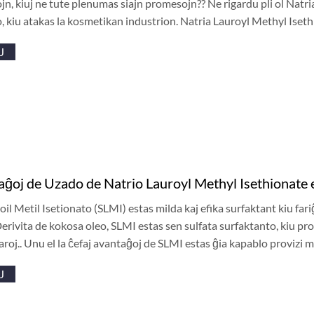
jn, kiuj ne tute plenumas siajn promesojn?? Ne rigardu pli ol Natri
, kiu atakas la kosmetikan industrion. Natria Lauroyl Methyl Iset
J
aĝoj de Uzado de Natrio Lauroyl Methyl Isethionate 
oil Metil Isetionato (SLMI) estas milda kaj efika surfaktant kiu far
Derivita de kokosa oleo, SLMI estas sen sulfata surfaktanto, kiu p
aroj.. Unu el la ĉefaj avantaĝoj de SLMI estas ĝia kapablo provizi
J