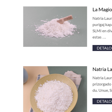
La Magio
Natria Laur
purigaj kap
SLMI en div
estas …
DETALO
Natria La
Natria Laur
prizorgado 
du. Unue, S
DETALO