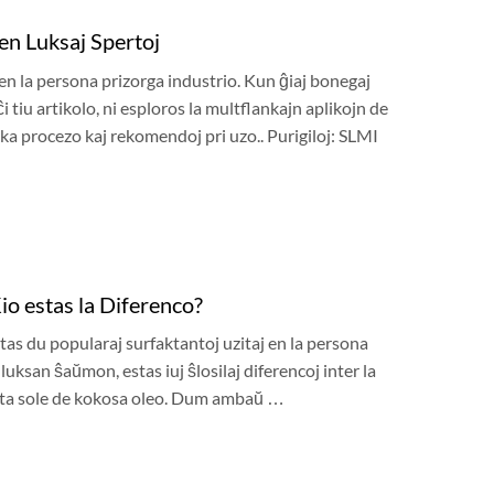
en Luksaj Spertoj
en la persona prizorga industrio. Kun ĝiaj bonegaj
i tiu artikolo, ni esploros la multflankajn aplikojn de
ka procezo kaj rekomendoj pri uzo.. Purigiloj: SLMI
Kio estas la Diferenco?
tas du popularaj surfaktantoj uzitaj en la persona
uksan ŝaŭmon, estas iuj ŝlosilaj diferencoj inter la
vita sole de kokosa oleo. Dum ambaŭ …