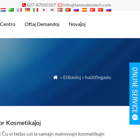
027-87050107
info@tanmubiotech.com


 Centro
Oftaj Demandoj
Novaĵoj
» Etikedoj » haŭtflegado

por Kosmetikaĵoj
j Ĉu vi tedas uzi la samajn malnovajn kosmetikajn