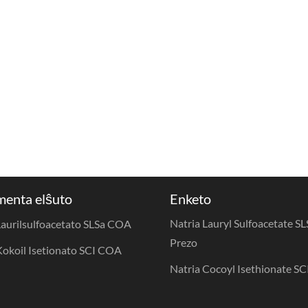
enta elŝuto
Enketo
Natria Lauryl Sulfoacetate SL
Laurilsulfoacetato SLSa COA
Prezo
Kokoil Isetionato SCI COA
Natria Cocoyl Isethionate SC