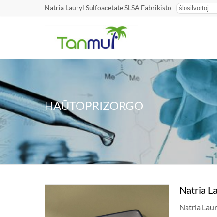
Natria Lauryl Sulfoacetate SLSA Fabrikisto
HAŬTOPRIZORGO
Natria L
Natria Laur