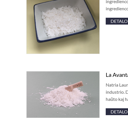
ingredienco
ingredienco
DETALO
La Avant
Natria Laur
industrio. 
haŭto kaj h
DETALO