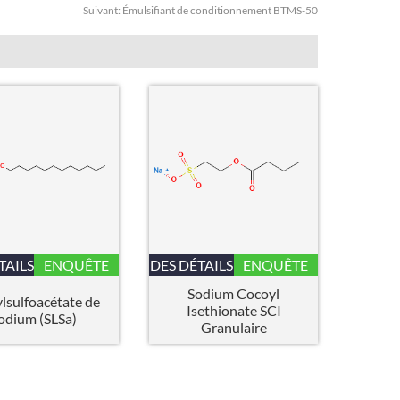
Suivant:
Émulsifiant de conditionnement BTMS-50
TAILS
ENQUÊTE
DES DÉTAILS
ENQUÊTE
Sodium Cocoyl
lsulfoacétate de
Isethionate SCI
odium (SLSa)
Granulaire