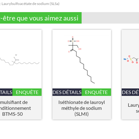
:
Laurylsulfoacétate de sodium (SLSa)
-être que vous aimez aussi
TAILS
ENQUÊTE
DES DÉTAILS
ENQUÊTE
DES DÉ
mulsifiant de
Iséthionate de lauroyl
Laury
nditionnement
méthyle de sodium
s
BTMS-50
(SLMI)