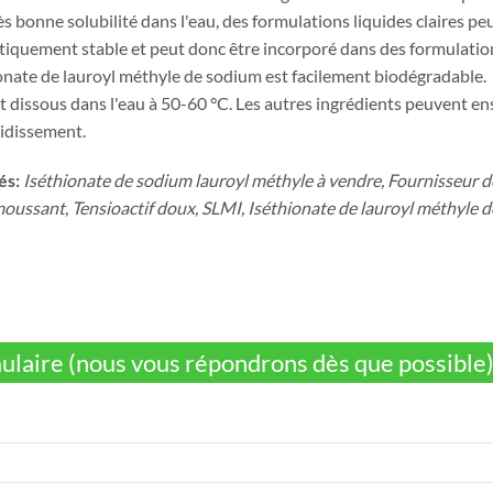
ès bonne solubilité dans l'eau, des formulations liquides claires p
tiquement stable et peut donc être incorporé dans des formulation
ionate de lauroyl méthyle de sodium est facilement biodégradable.
 dissous dans l'eau à 50-60 °C. Les autres ingrédients peuvent en
oidissement.
és:
Iséthionate de sodium lauroyl méthyle à vendre, Fournisseur 
oussant, Tensioactif doux, SLMI, Iséthionate de lauroyl méthyle de
ulaire (nous vous répondrons dès que possible