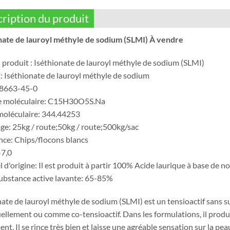
ription du produit
nate de lauroyl méthyle de sodium (SLMI) À vendre
produit : Iséthionate de lauroyl méthyle de sodium (SLMI)
Iséthionate de lauroyl méthyle de sodium
8663-45-0
e moléculaire: C15H30O5S.Na
oléculaire: 344.44253
ge: 25kg / route;50kg / route;500kg/sac
ce‍: Chips/flocons blancs
-7,0
 d'origine‍: Il est produit à partir 100% Acide laurique à base de n
bstance active lavante‍: 65-85%
ate de lauroyl méthyle de sodium (SLMI) est un tensioactif sans sul
uellement ou comme co-tensioactif. Dans les formulations, il prod
t. Il se rince très bien et laisse une agréable sensation sur la pea