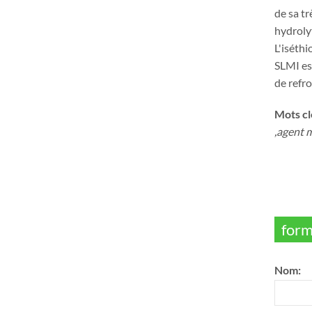
de sa tr
hydroly
L'iséth
SLMI est
de refr
Mots cl
,agent m
form
Nom: