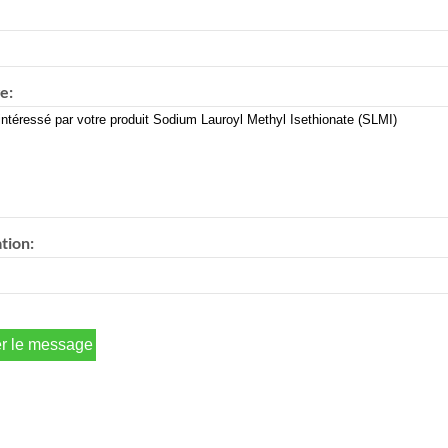
e:
tion: