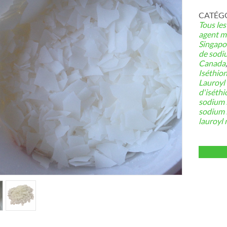
CATÉGOR
Tous les
agent m
Singapo
de sodi
Canada
Iséthio
Lauroyl
d'iséth
sodium 
sodium 
lauroyl