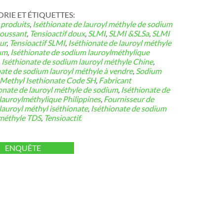
IE ET ​​ÉTIQUETTES:
 produits
,
Iséthionate de lauroyl méthyle de sodium
oussant
,
Tensioactif doux
,
SLMI
,
SLMI &SLSa
,
SLMI
ur
,
Tensioactif SLMI
,
Iséthionate de lauroyl méthyle
um
,
Iséthionate de sodium lauroylméthylique
,
Iséthionate de sodium lauroyl méthyle Chine
,
nate de sodium lauroyl méthyle à vendre
,
Sodium
 Methyl Isethionate Code SH
,
Fabricant
ionate de lauroyl méthyle de sodium
,
Iséthionate de
lauroylméthylique Philippines
,
Fournisseur de
lauroyl méthyl iséthionate
,
Iséthionate de sodium
 méthyle TDS
,
Tensioactif.
ENQUÊTE