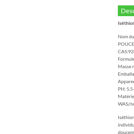
Desc
Iséthio
Nom du 
POUCE: 
CAS:92
Formul
Masse m
Emballa
Apparen
PH‍: 5,5
Matériel
WAS//su
Iséthion
individ
doucemen