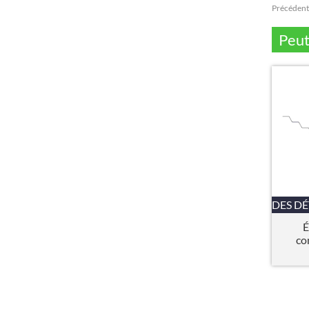
Précédent
Peut
DES DÉ
É
co