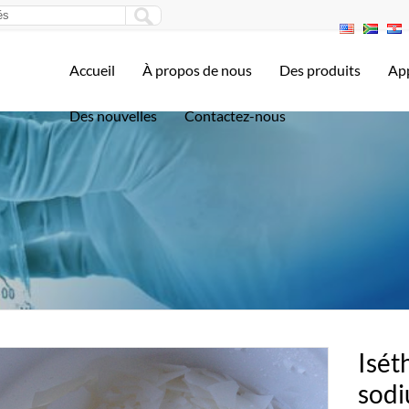
Accueil
À propos de nous
Des produits
App
Des nouvelles
Contactez-nous
Isét
sodi