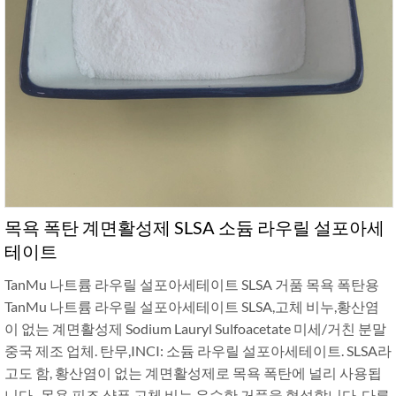
목욕 폭탄 계면활성제 SLSA 소듐 라우릴 설포아세
테이트
TanMu 나트륨 라우릴 설포아세테이트 SLSA 거품 목욕 폭탄용
TanMu 나트륨 라우릴 설포아세테이트 SLSA,고체 비누,황산염
이 없는 계면활성제 Sodium Lauryl Sulfoacetate 미세/거친 분말
중국 제조 업체. 탄무,INCI: 소듐 라우릴 설포아세테이트. SLSA라
고도 함, 황산염이 없는 계면활성제로 목욕 폭탄에 널리 사용됩
니다. ,목욕 피즈,샴푸,고체 비누,우수한 거품을 형성합니다.,다른