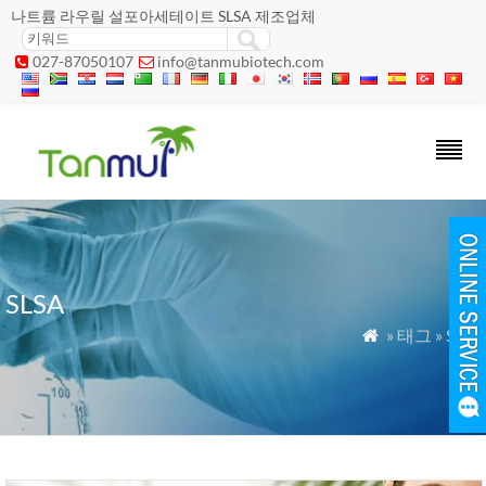
나트륨 라우릴 설포아세테이트 SLSA 제조업체
027-87050107
info@tanmubiotech.com


SLSA
» 태그 » SLSa
