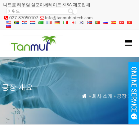
나트륨 라우릴 설포아세테이트 SLSA 제조업체
027-87050107
info@tanmubiotech.com


공장 개요
»
회사 소개
» 공장 개요
