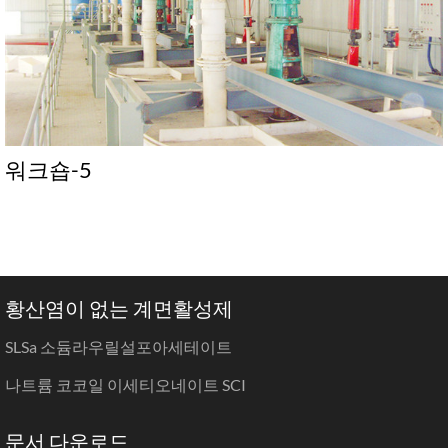
워크숍-5
황산염이 없는 계면활성제
SLSa 소듐라우릴설포아세테이트
나트륨 코코일 이세티오네이트 SCI
문서 다운로드