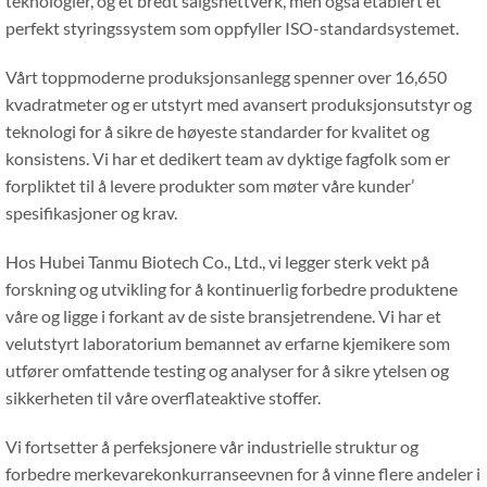
teknologier, og et bredt salgsnettverk, men også etablert et
perfekt styringssystem som oppfyller ISO-standardsystemet.
Vårt toppmoderne produksjonsanlegg spenner over 16,650
kvadratmeter og er utstyrt med avansert produksjonsutstyr og
teknologi for å sikre de høyeste standarder for kvalitet og
konsistens. Vi har et dedikert team av dyktige fagfolk som er
forpliktet til å levere produkter som møter våre kunder’
spesifikasjoner og krav.
Hos Hubei Tanmu Biotech Co., Ltd., vi legger sterk vekt på
forskning og utvikling for å kontinuerlig forbedre produktene
våre og ligge i forkant av de siste bransjetrendene. Vi har et
velutstyrt laboratorium bemannet av erfarne kjemikere som
utfører omfattende testing og analyser for å sikre ytelsen og
sikkerheten til våre overflateaktive stoffer.
Vi fortsetter å perfeksjonere vår industrielle struktur og
forbedre merkevarekonkurranseevnen for å vinne flere andeler i