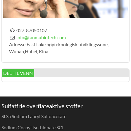
027-87050107

info@tanmubiotech.com

Adresse:East Lake høyteknologisk utviklingssone,
Wuhan,Hubei, Kina
DEL TIL VENN
Sulfatfrie overflateaktive stoffer
SLSa Sodium Lauryl Sulfoacetate
Sodium Cocoyl Isethionate SCI