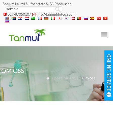
Sodium Lauryl Sulfoacetate SLSA Produsent
027-87050107
info@tanmubiotech.com


OM OSS
»
post_parent) {?>
Om oss
»
Om oss
