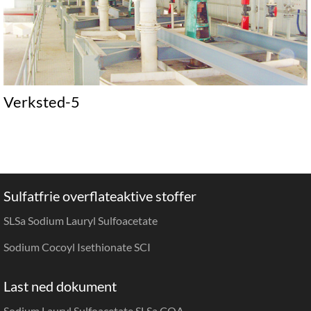
Verksted-5
Sulfatfrie overflateaktive stoffer
SLSa Sodium Lauryl Sulfoacetate
Sodium Cocoyl Isethionate SCI
Last ned dokument
Sodium Lauryl Sulfoacetate SLSa COA