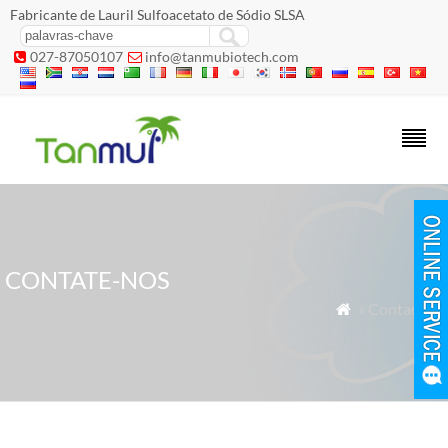
Fabricante de Lauril Sulfoacetato de Sódio SLSA
027-87050107
info@tanmubiotech.com


CONTATE-NOS
» Contact us
