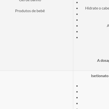
Hidrate o cabe
Produtos de bebê
A
A dos
Isetionato