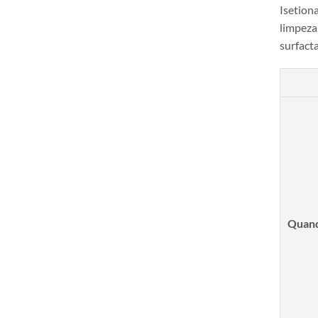
Isetiona
limpeza.
surfacta
Quando