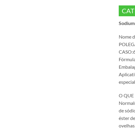
CAT
Sodium 
Nome do
POLEGAD
CASO:6
Fórmul
Embalag
Aplicat
especia
O QUE 
Normalm
de sódi
éster de
ovelhas