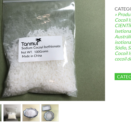
CATEGO
» Produ
Cocoil I
CIENTÍ
Isetiona
Austráli
isotiona
Sódio
,
S
Cocoil I
cocoil d
CATEG