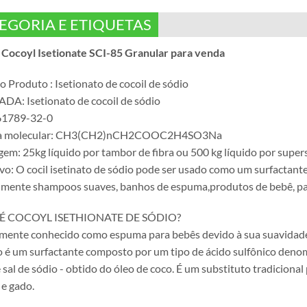
EGORIA E ETIQUETAS
Cocoyl Isetionate SCI-85 Granular para venda
 Produto : Isetionato de cocoil de sódio
A: Isetionato de cocoil de sódio
1789-32-0
a molecular: CH3(CH2)nCH2COOC2H4SO3Na
em: 25kg líquido por tambor de fibra ou 500 kg líquido por super
ivo: O cocil isetinato de sódio pode ser usado como um surfactant
lmente shampoos suaves, banhos de espuma,produtos de bebê, pa
É COCOYL ISETHIONATE DE SÓDIO?
ente conhecido como espuma para bebês devido à sua suavidade e
o é um surfactante composto por um tipo de ácido sulfônico denom
 sal de sódio - obtido do óleo de coco. É um substituto tradicional 
 e gado.