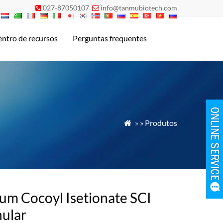
027-87050107
info@tanmubiotech.com


ntro de recursos
Perguntas frequentes
»
» Produtos

um Cocoyl Isetionate SCI
ular