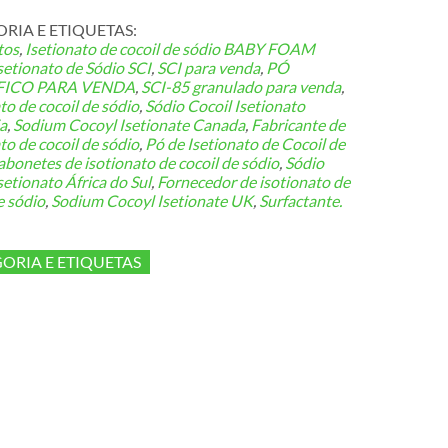
RIA E ETIQUETAS:
tos
,
Isetionato de cocoil de sódio
BABY FOAM
setionato de Sódio SCI
,
SCI para venda
,
PÓ
FICO PARA VENDA
,
SCI-85 granulado para venda
,
to de cocoil de sódio
,
Sódio Cocoil Isetionato
a
,
Sodium Cocoyl Isetionate Canada
,
Fabricante de
to de cocoil de sódio
,
Pó de Isetionato de Cocoil de
abonetes de isotionato de cocoil de sódio
,
Sódio
setionato África do Sul
,
Fornecedor de isotionato de
e sódio
,
Sodium Cocoyl Isetionate UK
,
Surfactante.
ORIA E ETIQUETAS