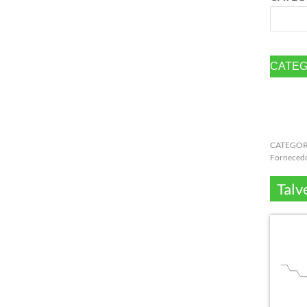
CATEGORI
Forneced
Talv