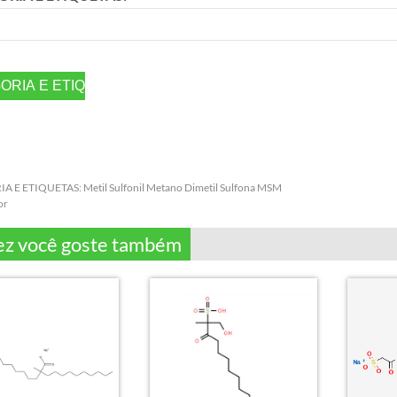
A E ETIQUETAS:
Metil Sulfonil Metano Dimetil Sulfona MSM
or
ez você goste também