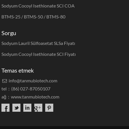
Sodyum Cocoyl Isethionate SCI COA
BTMS-25 / BTMS-50 / BTMS-80
Sorgu
Sodyum Lauril Sülfoasetat SLSa Fiyatı
Sodyum Cocoyl Isethionate SCI Fiyatı
Temas etmek
info@tanmubiotech.com

tel：(86) 027-87050107
ağ：
www.tanmubiotech.com