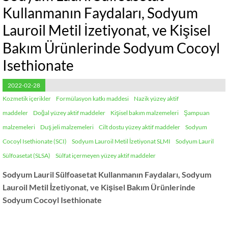
Kullanmanın Faydaları, Sodyum
Lauroil Metil İzetiyonat, ve Kişisel
Bakım Ürünlerinde Sodyum Cocoyl
Isethionate
2022-02-28
Kozmetik içerikler
Formülasyon katkı maddesi
Nazik yüzey aktif
maddeler
Doğal yüzey aktif maddeler
Kişisel bakım malzemeleri
Şampuan
malzemeleri
Duş jeli malzemeleri
Cilt dostu yüzey aktif maddeler
Sodyum
Cocoyl Isethionate (SCI)
Sodyum Lauroil Metil İzetiyonat SLMI
Sodyum Lauril
Sülfoasetat (SLSA)
Sülfat içermeyen yüzey aktif maddeler
Sodyum Lauril Sülfoasetat Kullanmanın Faydaları, Sodyum
Lauroil Metil İzetiyonat, ve Kişisel Bakım Ürünlerinde
Sodyum Cocoyl Isethionate