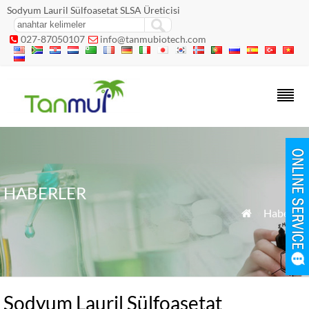
Sodyum Lauril Sülfoasetat SLSA Üreticisi
027-87050107
info@tanmubiotech.com


HABERLER
»
Haberler

Sodyum Lauril Sülfoasetat