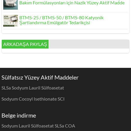
Bakım Formülasyonları için Nazik Yüzey Aktif Madde
BTMS-25 / BTMS-50 / BTMS-80 Katyonik
Şartlandırma Emülgatör Tedarikçisi
ARKADAŞA PAYLAŞ
Sülfatsız Yüzey Aktif Maddeler
SLSa Sodyum Lauril Sülfoasetat
Sodyum Cocoyl Isethionate SCI
Belge indirme
Sodyum Lauril Sülfoasetat SLSa COA