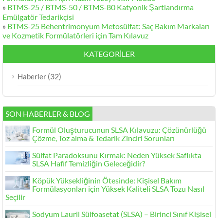
»
BTMS-25 / BTMS-50 / BTMS-80 Katyonik Şartlandırma
Emülgatör Tedarikçisi
»
BTMS-25 Behentrimonyum Metosülfat: Saç Bakım Markaları
ve Kozmetik Formülatörleri için Tam Kılavuz
KATEGORILER
(32)
Haberler
SON HABERLER & BLOG
Formül Oluşturucunun SLSA Kılavuzu: Çözünürlüğü
Çözme, Toz alma & Tedarik Zinciri Sorunları
Sülfat Paradoksunu Kırmak: Neden Yüksek Saflıkta
SLSA Hafif Temizliğin Geleceğidir?
Köpük Yüksekliğinin Ötesinde: Kişisel Bakım
Formülasyonları için Yüksek Kaliteli SLSA Tozu Nasıl
Seçilir
Sodyum Lauril Sülfoasetat (SLSA) – Birinci Sınıf Kişisel