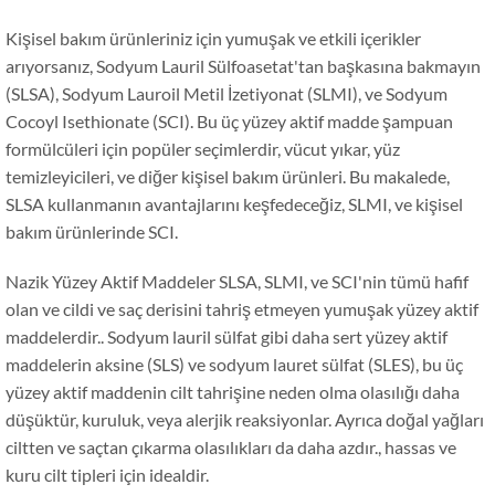
Kişisel bakım ürünleriniz için yumuşak ve etkili içerikler
arıyorsanız, Sodyum Lauril Sülfoasetat'tan başkasına bakmayın
(SLSA), Sodyum Lauroil Metil İzetiyonat (SLMI), ve Sodyum
Cocoyl Isethionate (SCI). Bu üç yüzey aktif madde şampuan
formülcüleri için popüler seçimlerdir, vücut yıkar, yüz
temizleyicileri, ve diğer kişisel bakım ürünleri. Bu makalede,
SLSA kullanmanın avantajlarını keşfedeceğiz, SLMI, ve kişisel
bakım ürünlerinde SCI.
Nazik Yüzey Aktif Maddeler SLSA, SLMI, ve SCI'nin tümü hafif
olan ve cildi ve saç derisini tahriş etmeyen yumuşak yüzey aktif
maddelerdir.. Sodyum lauril sülfat gibi daha sert yüzey aktif
maddelerin aksine (SLS) ve sodyum lauret sülfat (SLES), bu üç
yüzey aktif maddenin cilt tahrişine neden olma olasılığı daha
düşüktür, kuruluk, veya alerjik reaksiyonlar. Ayrıca doğal yağları
ciltten ve saçtan çıkarma olasılıkları da daha azdır., hassas ve
kuru cilt tipleri için idealdir.