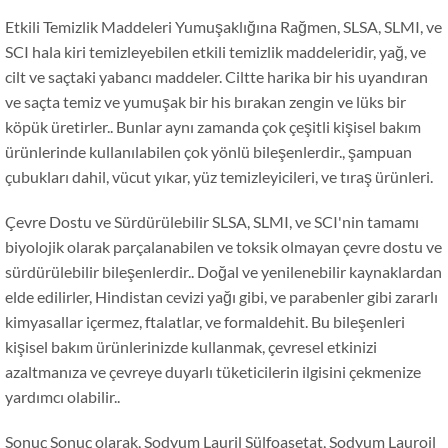
Etkili Temizlik Maddeleri Yumuşaklığına Rağmen, SLSA, SLMI, ve
SCI hala kiri temizleyebilen etkili temizlik maddeleridir, yağ, ve
cilt ve saçtaki yabancı maddeler. Ciltte harika bir his uyandıran
ve saçta temiz ve yumuşak bir his bırakan zengin ve lüks bir
köpük üretirler.. Bunlar aynı zamanda çok çeşitli kişisel bakım
ürünlerinde kullanılabilen çok yönlü bileşenlerdir., şampuan
çubukları dahil, vücut yıkar, yüz temizleyicileri, ve tıraş ürünleri.
Çevre Dostu ve Sürdürülebilir SLSA, SLMI, ve SCI'nin tamamı
biyolojik olarak parçalanabilen ve toksik olmayan çevre dostu ve
sürdürülebilir bileşenlerdir.. Doğal ve yenilenebilir kaynaklardan
elde edilirler, Hindistan cevizi yağı gibi, ve parabenler gibi zararlı
kimyasallar içermez, ftalatlar, ve formaldehit. Bu bileşenleri
kişisel bakım ürünlerinizde kullanmak, çevresel etkinizi
azaltmanıza ve çevreye duyarlı tüketicilerin ilgisini çekmenize
yardımcı olabilir..
Sonuç Sonuç olarak, Sodyum Lauril Sülfoasetat, Sodyum Lauroil