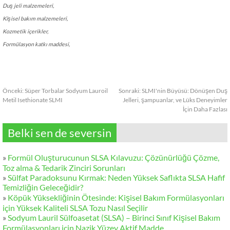
Duş jeli malzemeleri,
Kişisel bakım malzemeleri,
Kozmetik içerikler,
Formülasyon katkı maddesi,
Önceki:
Süper Torbalar Sodyum Lauroil
Sonraki:
SLMI'nin Büyüsü: Dönüşen Duş
Metil Isethionate SLMI
Jelleri, şampuanlar, ve Lüks Deneyimler
İçin Daha Fazlası
Belki sen de seversin
»
Formül Oluşturucunun SLSA Kılavuzu: Çözünürlüğü Çözme,
Toz alma & Tedarik Zinciri Sorunları
»
Sülfat Paradoksunu Kırmak: Neden Yüksek Saflıkta SLSA Hafif
Temizliğin Geleceğidir?
»
Köpük Yüksekliğinin Ötesinde: Kişisel Bakım Formülasyonları
için Yüksek Kaliteli SLSA Tozu Nasıl Seçilir
»
Sodyum Lauril Sülfoasetat (SLSA) – Birinci Sınıf Kişisel Bakım
Formülasyonları için Nazik Yüzey Aktif Madde