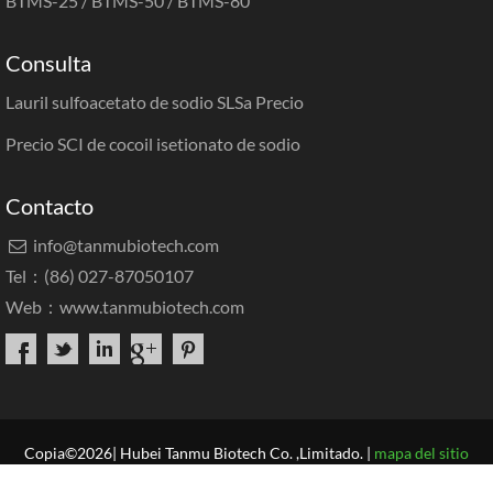
BTMS-25 / BTMS-50 / BTMS-80
Consulta
Lauril sulfoacetato de sodio SLSa Precio
Precio SCI de cocoil isetionato de sodio
Contacto
info@tanmubiotech.com

Tel：(86) 027-87050107
Web：
www.tanmubiotech.com
Copia©2026| Hubei Tanmu Biotech Co. ,Limitado. |
mapa del sitio
Casa
Sobre nosotros
Productos
Solicitud
Centro de