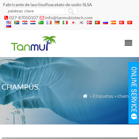
Fabricante de laurilsulfoacetato de sodio SLSA
027-87050107
info@tanmubiotech.com


CHAMPÚS.
» Etiquetas » champús.
