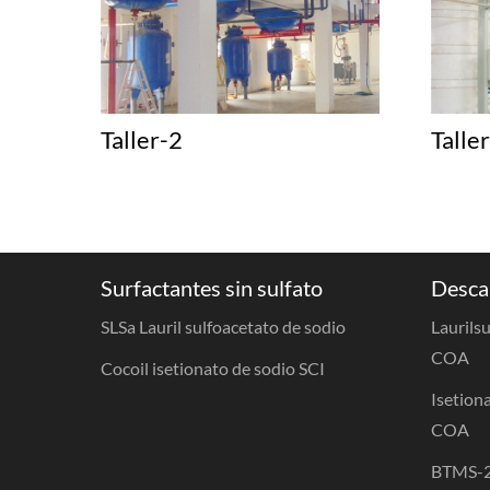
Taller-2
Talle
Surfactantes sin sulfato
Desca
SLSa Lauril sulfoacetato de sodio
Laurils
COA
Cocoil isetionato de sodio SCI
Isetiona
COA
BTMS-2