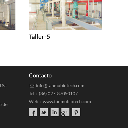
Taller-5
Contacto
SLSa
info@tanmubiotech.com

Tel：(86) 027-87050107
Web：
www.tanmubiotech.com
o de