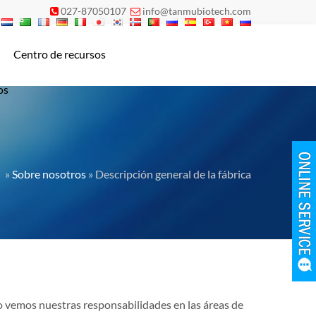
027-87050107
info@tanmubiotech.com


Centro de recursos
os
»
Sobre nosotros
» Descripción general de la fábrica

o vemos nuestras responsabilidades en las áreas de