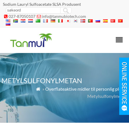
Sodium Lauryl Sulfoacetate SLSA Produsent
027-87050107
info@tanmubiotech.com


METYLSULFONYLMETAN
»
Overflateaktive midler til personlig pleie
»

Metylsulfonylmetan