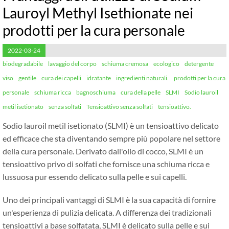
Lauroyl Methyl Isethionate nei
prodotti per la cura personale
2022-03-24
biodegradabile
lavaggio del corpo
schiuma cremosa
ecologico
detergente
viso
gentile
cura dei capelli
idratante
ingredienti naturali.
prodotti per la cura
personale
schiuma ricca
bagnoschiuma
cura della pelle
SLMI
Sodio lauroil
metil isetionato
senza solfati
Tensioattivo senza solfati
tensioattivo.
Sodio lauroil metil isetionato (SLMI) è un tensioattivo delicato
ed efficace che sta diventando sempre più popolare nel settore
della cura personale. Derivato dall'olio di cocco, SLMI è un
tensioattivo privo di solfati che fornisce una schiuma ricca e
lussuosa pur essendo delicato sulla pelle e sui capelli.
Uno dei principali vantaggi di SLMI è la sua capacità di fornire
un'esperienza di pulizia delicata. A differenza dei tradizionali
tensioattivi a base solfatata, SLMI è delicato sulla pelle e sui