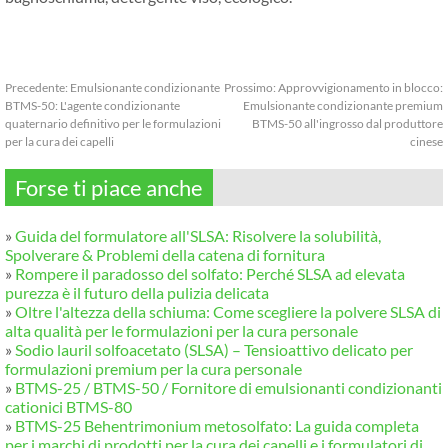
Precedente:
Emulsionante condizionante
Prossimo:
Approvvigionamento in blocco:
BTMS-50: L'agente condizionante
Emulsionante condizionante premium
quaternario definitivo per le formulazioni
BTMS-50 all'ingrosso dal produttore
per la cura dei capelli
cinese
Forse ti piace anche
»
Guida del formulatore all'SLSA: Risolvere la solubilità,
Spolverare & Problemi della catena di fornitura
»
Rompere il paradosso del solfato: Perché SLSA ad elevata
purezza è il futuro della pulizia delicata
»
Oltre l'altezza della schiuma: Come scegliere la polvere SLSA di
alta qualità per le formulazioni per la cura personale
»
Sodio lauril solfoacetato (SLSA) – Tensioattivo delicato per
formulazioni premium per la cura personale
»
BTMS-25 / BTMS-50 / Fornitore di emulsionanti condizionanti
cationici BTMS-80
»
BTMS-25 Behentrimonium metosolfato: La guida completa
per i marchi di prodotti per la cura dei capelli e i formulatori di