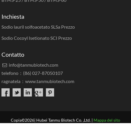
Inchiesta
Sodio lauril solfoacetato SLSa Prezzo
Sodio Cocoyl Isetionato SCI Prezzo
Contatto
info@tanmubiotech.com

telefono：(86) 027-87050107
ragnatela：
www.tanmubiotech.com
Copia©2026| Hubei Tanmu Biotech Co. ,Ltd. |
Mappa del sito
Casa
Chi siamo
Prodotti
Applicazione
Centro risorse