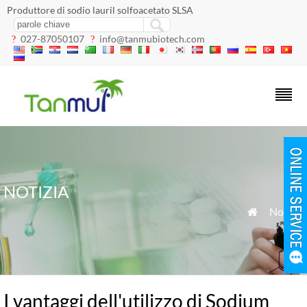
Produttore di sodio lauril solfoacetato SLSA
027-87050107
info@tanmubiotech.com
?
?
NOTIZIA
»
Notizia

I vantaggi dell'utilizzo di Sodium