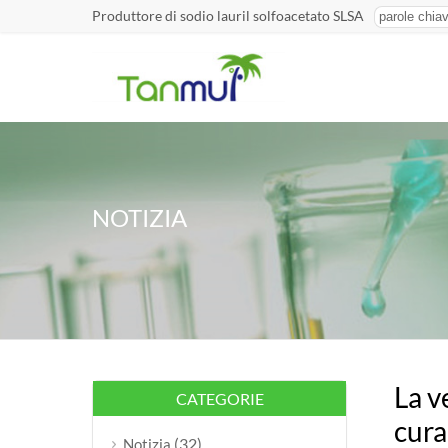
Produttore di sodio lauril solfoacetato SLSA
NOTIZIA
La v
CATEGORIE
cura
(32)
Notizia