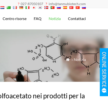
027-87050107
info@tanmubiotech.com
?
?
Centro risorse
FAQ
Notizia
Contattaci
»
Notizia

solfoacetato nei prodotti per la