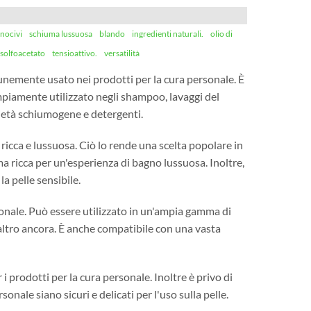
 nocivi
schiuma lussuosa
blando
ingredienti naturali.
olio di
 solfoacetato
tensioattivo.
versatilità
munemente usato nei prodotti per la cura personale. È
ampiamente utilizzato negli shampoo, lavaggi del
prietà schiumogene e detergenti.
ricca e lussuosa. Ciò lo rende una scelta popolare in
ma ricca per un'esperienza di bagno lussuosa. Inoltre,
la pelle sensibile.
rsonale. Può essere utilizzato in un'ampia gamma di
e altro ancora. È anche compatibile con una vasta
 prodotti per la cura personale. Inoltre è privo di
onale siano sicuri e delicati per l'uso sulla pelle.