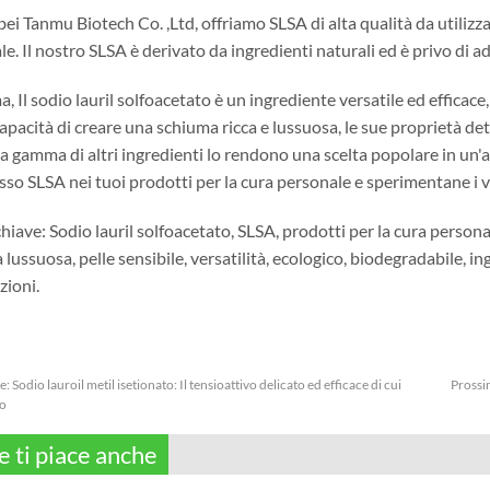
ei Tanmu Biotech Co. ,Ltd, offriamo SLSA di alta qualità da utilizz
e. Il nostro SLSA è derivato da ingredienti naturali ed è privo di ad
 Il sodio lauril solfoacetato è un ingrediente versatile ed efficace,
apacità di creare una schiuma ricca e lussuosa, le sue proprietà dete
a gamma di altri ingredienti lo rendono una scelta popolare in un'
sso SLSA nei tuoi prodotti per la cura personale e sperimentane i 
hiave: Sodio lauril solfoacetato, SLSA, prodotti per la cura personal
lussuosa, pelle sensibile, versatilità, ecologico, biodegradabile, ing
zioni.
e:
Sodio lauroil metil isetionato: Il tensioattivo delicato ed efficace di cui
Prossi
no
e ti piace anche