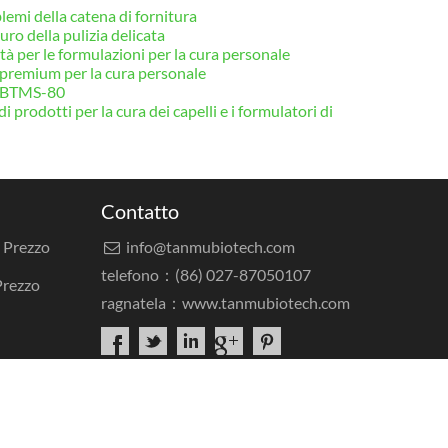
lemi della catena di fornitura
ro della pulizia delicata
ità per le formulazioni per la cura personale
i premium per la cura personale
i BTMS-80
odotti per la cura dei capelli e i formulatori di
Contatto
a Prezzo
info@tanmubiotech.com

telefono：(86) 027-87050107
Prezzo
ragnatela：
www.tanmubiotech.com
licazione
Centro risorse
FAQ
Notizia
Contattaci