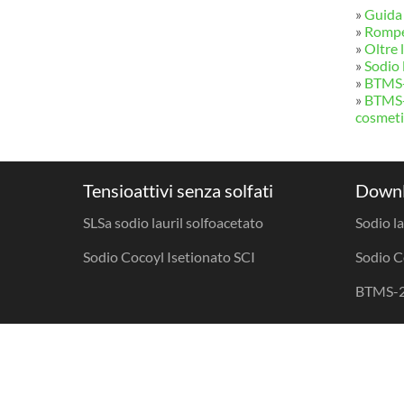
»
Guida 
»
Romper
»
Oltre 
»
Sodio 
»
BTMS-2
»
BTMS-2
cosmeti
Tensioattivi senza solfati
Downl
SLSa sodio lauril solfoacetato
Sodio l
Sodio Cocoyl Isetionato SCI
Sodio C
BTMS-2
Copia©2026| Hubei Tanmu Biotech Co. ,Ltd. |
Mappa del
sito